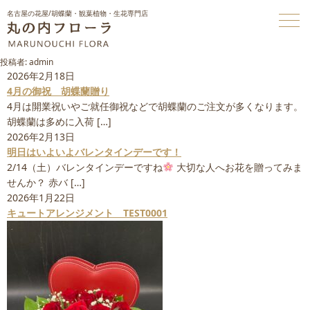
名古屋の花屋/胡蝶蘭・観葉植物・生花専門店
投稿者:
admin
2026年2月18日
4月の御祝 胡蝶蘭贈り
4月は開業祝いやご就任御祝などで胡蝶蘭のご注文が多くなります。
胡蝶蘭は多めに入荷 […]
2026年2月13日
明日はいよいよバレンタインデーです！
2/14（土）バレンタインデーですね
大切な人へお花を贈ってみま
せんか？ 赤バ […]
2026年1月22日
キュートアレンジメント TEST0001