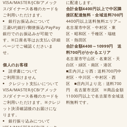
VISA/MASTER/JCB/アメック
に配達します。
ス/ダイナース各種のカードを
合計金額4400円以上で中区隣
ご利用いただけます。
接区配達無料・全域送料700円
銀行お振込みについて
4400円以上送料無料エリア→
三菱UFJ銀行/郵便振込/PayPay
名古屋市中区・中村区・東
銀行でのお振込みが可能で
区・昭和区・千種区・瑞穂
す。※口座名等はお支払い詳細
区・熱田区
ページでご確認くださいま
合計金額4400～10999円 送
せ。
料700円がかかるエリア
名古屋市守山区・名東区・天
個人のお客様
白区・緑区・南区・港区
請求書について
■庄内川より西：送料700円中
ご利用頂けません
村区・中川区・中村区・西
クレジット支払いについて
区 ■庄内川より北：送料700
VISA/MASTER/JCB/アメック
円 名古屋市北区 ※商品金額
ス/ダイナース各種のカードを
11000円以上で名古屋市全域送
ご利用いただけます。※クレジ
料無料です。
ット決済確認後のお届けにな
ります。
銀行振り込みについて