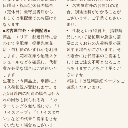
日曜日・祝日定休日の場合
名古屋市外のお届けの場
（定休日）最寄提携店から、
合、別途送料がかかることが
もしくは宅配便でのお届けと
ございます。ご了承ください
なります
ませ。
■名古屋市外・全国配送■
生花という特質上、掲載商
商品・エリア・配達日時に合
品について繁忙期や急激な需
わせて宅配便・提携先生花
要によりお花の入荷時期が遅
店・自社便のいずれかを利用
延する場合がございます。そ
します。花材在庫や配達スケ
の場合には代替案のご提案も
ジュールなどを確認し、代替
しくはご注文不可となること
案が必要な場合はご連絡いた
もありますことをご了承くだ
します
さいませ。
生花という商品上、季節によ
※詳しくは送料詳細ページをご
り入荷状況が変動します。ま
確認くださいませ。
た5日以内の配達の場合は仕入
れの回数も限られる為、「カ
ラーリングを似た感じで」「1
サイズアップ」「1サイズダウ
ン」などの代替ご提案をさせ
ていただく場合もございま