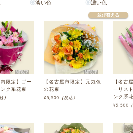
ス
淡い色
濃い色
並び替える
市内限定】ゴー
【名古屋市限定】元気色
【名古
ピンク系花束
の花束
ーリス
ンク系
込）
¥5,500
（税込）
¥5,500