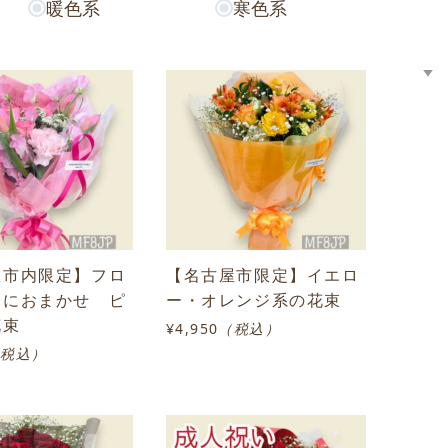
暖色系
寒色系
屋市内限定】フロ
【名古屋市限定】イエロ
トにおまかせ ピ
ー・オレンジ系の花束
花束
¥4,950
（税込）
（税込）