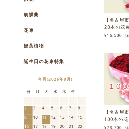
胡蝶蘭
【名古屋
20本の花
花束
¥16,500
（
観葉植物
誕生日の花束特集
今月(2026年8月)
日
月
火
水
木
金
土
1
2
3
4
5
6
7
8
【名古屋
9
10
11
12
13
14
15
100本の
16
17
18
19
20
21
22
¥73,700
（