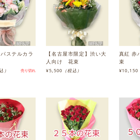
 パステルカラ
【名古屋市限定】渋い大
真紅 赤
人向け 花束
束
込）
¥5,500
（税込）
¥10,150
売り切れ