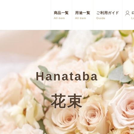
商品一覧
用途一覧
ご利用ガイド
All item
All item
Guide
L
Hanataba
花束