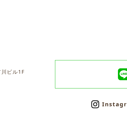
市川ビル1F
Instag