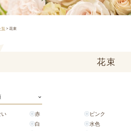
一覧
>
花束
花束
ない
赤
ピンク
白
水色