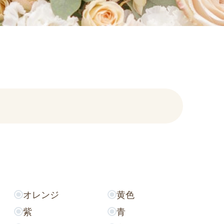
オレンジ
黄色
紫
青