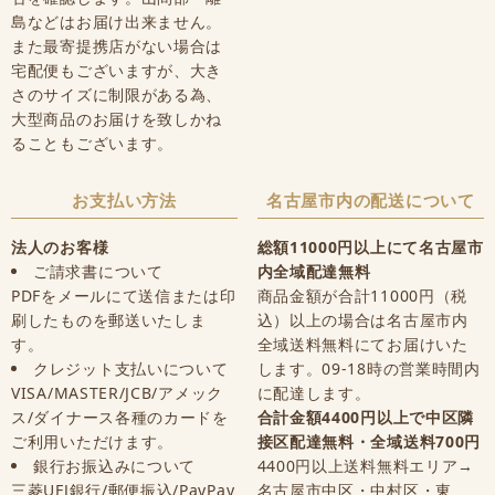
島などはお届け出来ません。
また最寄提携店がない場合は
宅配便もございますが、大き
さのサイズに制限がある為、
大型商品のお届けを致しかね
ることもございます。
お支払い方法
名古屋市内の配送について
法人のお客様
総額11000円以上にて名古屋市
ご請求書について
内全域配達無料
PDFをメールにて送信または印
商品金額が合計11000円（税
刷したものを郵送いたしま
込）以上の場合は名古屋市内
す。
全域送料無料にてお届けいた
クレジット支払いについて
します。09-18時の営業時間内
VISA/MASTER/JCB/アメック
に配達します。
ス/ダイナース各種のカードを
合計金額4400円以上で中区隣
ご利用いただけます。
接区配達無料・全域送料700円
銀行お振込みについて
4400円以上送料無料エリア→
三菱UFJ銀行/郵便振込/PayPay
名古屋市中区・中村区・東