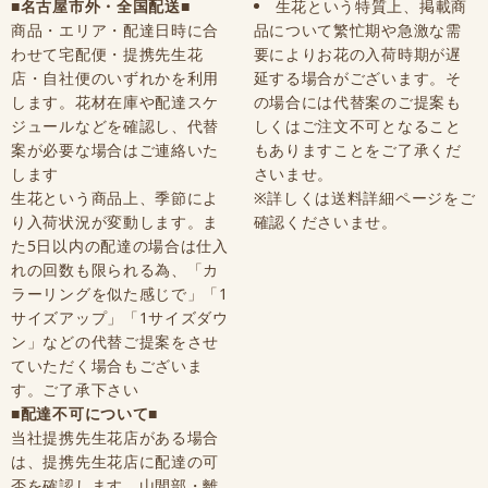
■名古屋市外・全国配送■
生花という特質上、掲載商
商品・エリア・配達日時に合
品について繁忙期や急激な需
わせて宅配便・提携先生花
要によりお花の入荷時期が遅
店・自社便のいずれかを利用
延する場合がございます。そ
します。花材在庫や配達スケ
の場合には代替案のご提案も
ジュールなどを確認し、代替
しくはご注文不可となること
案が必要な場合はご連絡いた
もありますことをご了承くだ
します
さいませ。
生花という商品上、季節によ
※詳しくは送料詳細ページをご
り入荷状況が変動します。ま
確認くださいませ。
た5日以内の配達の場合は仕入
れの回数も限られる為、「カ
ラーリングを似た感じで」「1
サイズアップ」「1サイズダウ
ン」などの代替ご提案をさせ
ていただく場合もございま
す。ご了承下さい
■配達不可について■
当社提携先生花店がある場合
は、提携先生花店に配達の可
否を確認します。山間部・離