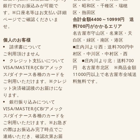
銀行でのお振込みが可能で
区・昭和区・千種区・瑞穂
す。※口座名等はお支払い詳細
区・熱田区
ページでご確認くださいま
合計金額4400～10999円 送
せ。
料700円がかかるエリア
名古屋市守山区・名東区・天
個人のお客様
白区・緑区・南区・港区
請求書について
■庄内川より西：送料700円中
ご利用頂けません
村区・中川区・中村区・西
クレジット支払いについて
区 ■庄内川より北：送料700
VISA/MASTER/JCB/アメック
円 名古屋市北区 ※商品金額
ス/ダイナース各種のカードを
11000円以上で名古屋市全域送
ご利用いただけます。※クレジ
料無料です。
ット決済確認後のお届けにな
ります。
銀行振り込みについて
VISA/MASTER/JCB/アメック
ス/ダイナース各種のカードを
ご利用いただけます。※お急ぎ
の際はお振込み完了時点でご
連絡いただき、確認次第お届