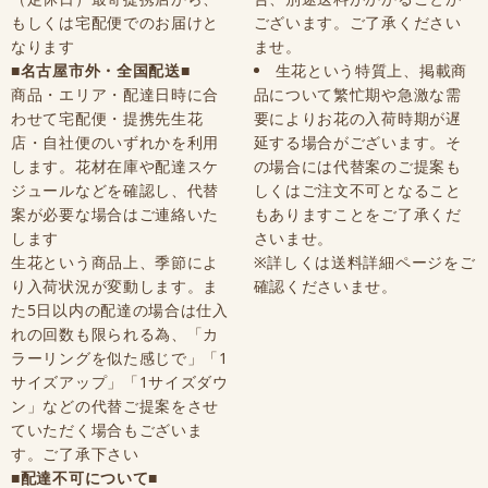
もしくは宅配便でのお届けと
ございます。ご了承ください
なります
ませ。
■名古屋市外・全国配送■
生花という特質上、掲載商
商品・エリア・配達日時に合
品について繁忙期や急激な需
わせて宅配便・提携先生花
要によりお花の入荷時期が遅
店・自社便のいずれかを利用
延する場合がございます。そ
します。花材在庫や配達スケ
の場合には代替案のご提案も
ジュールなどを確認し、代替
しくはご注文不可となること
案が必要な場合はご連絡いた
もありますことをご了承くだ
します
さいませ。
生花という商品上、季節によ
※詳しくは送料詳細ページをご
り入荷状況が変動します。ま
確認くださいませ。
た5日以内の配達の場合は仕入
れの回数も限られる為、「カ
ラーリングを似た感じで」「1
サイズアップ」「1サイズダウ
ン」などの代替ご提案をさせ
ていただく場合もございま
す。ご了承下さい
■配達不可について■