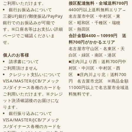
ご利用いただけます。
接区配達無料・全域送料700円
銀行お振込みについて
4400円以上送料無料エリア→
三菱UFJ銀行/郵便振込/PayPay
名古屋市中区・中村区・東
銀行でのお振込みが可能で
区・昭和区・千種区・瑞穂
す。※口座名等はお支払い詳細
区・熱田区
ページでご確認くださいま
合計金額4400～10999円 送
せ。
料700円がかかるエリア
名古屋市守山区・名東区・天
個人のお客様
白区・緑区・南区・港区
請求書について
■庄内川より西：送料700円中
ご利用頂けません
村区・中川区・中村区・西
クレジット支払いについて
区 ■庄内川より北：送料700
VISA/MASTER/JCB/アメック
円 名古屋市北区 ※商品金額
ス/ダイナース各種のカードを
11000円以上で名古屋市全域送
ご利用いただけます。※クレジ
料無料です。
ット決済確認後のお届けにな
ります。
銀行振り込みについて
VISA/MASTER/JCB/アメック
ス/ダイナース各種のカードを