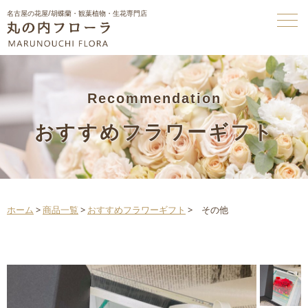
名古屋の花屋/胡蝶蘭・観葉植物・生花専門店
Recommendation
おすすめフラワーギフト
ホーム
>
商品一覧
>
おすすめフラワーギフト
>
その他