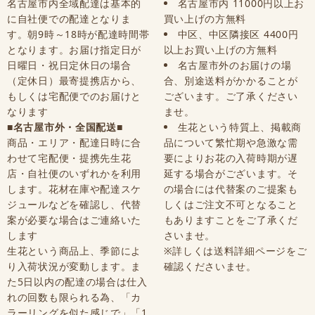
名古屋市内全域配達は基本的
名古屋市内 11000円以上お
に自社便での配達となりま
買い上げの方無料
す。朝9時～18時が配達時間帯
中区、中区隣接区 4400円
となります。お届け指定日が
以上お買い上げの方無料
日曜日・祝日定休日の場合
名古屋市外のお届けの場
（定休日）最寄提携店から、
合、別途送料がかかることが
もしくは宅配便でのお届けと
ございます。ご了承ください
なります
ませ。
■名古屋市外・全国配送■
生花という特質上、掲載商
商品・エリア・配達日時に合
品について繁忙期や急激な需
わせて宅配便・提携先生花
要によりお花の入荷時期が遅
店・自社便のいずれかを利用
延する場合がございます。そ
します。花材在庫や配達スケ
の場合には代替案のご提案も
ジュールなどを確認し、代替
しくはご注文不可となること
案が必要な場合はご連絡いた
もありますことをご了承くだ
します
さいませ。
生花という商品上、季節によ
※詳しくは送料詳細ページをご
り入荷状況が変動します。ま
確認くださいませ。
た5日以内の配達の場合は仕入
れの回数も限られる為、「カ
ラーリングを似た感じで」「1