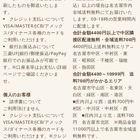
刷したものを郵送いたしま
込）以上の場合は名古屋市内
す。
全域送料無料にてお届けいた
クレジット支払いについて
します。09-18時の営業時間内
VISA/MASTER/JCB/アメック
に配達します。
ス/ダイナース各種のカードを
合計金額4400円以上で中区隣
ご利用いただけます。
接区配達無料・全域送料700円
銀行お振込みについて
4400円以上送料無料エリア→
三菱UFJ銀行/郵便振込/PayPay
名古屋市中区・中村区・東
銀行でのお振込みが可能で
区・昭和区・千種区・瑞穂
す。※口座名等はお支払い詳細
区・熱田区
ページでご確認くださいま
合計金額4400～10999円 送
せ。
料700円がかかるエリア
名古屋市守山区・名東区・天
個人のお客様
白区・緑区・南区・港区
請求書について
■庄内川より西：送料700円中
ご利用頂けません
村区・中川区・中村区・西
クレジット支払いについて
区 ■庄内川より北：送料700
VISA/MASTER/JCB/アメック
円 名古屋市北区 ※商品金額
ス/ダイナース各種のカードを
11000円以上で名古屋市全域送
ご利用いただけます。※クレジ
料無料です。