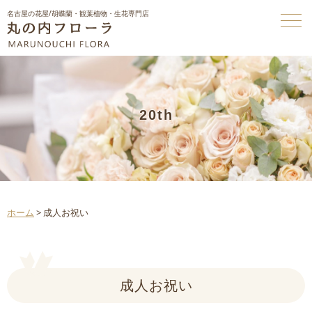
名古屋の花屋/胡蝶蘭・観葉植物・生花専門店
20th
ホーム
>
成人お祝い
成人お祝い