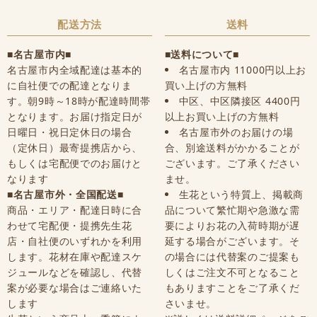
配送方法
送料
■名古屋市内■
■送料について■
名古屋市内全域配達は基本的
名古屋市内 11000円以上お
に自社便での配達となりま
買い上げの方無料
す。朝9時～18時が配達時間帯
中区、中区隣接区 4400円
となります。お届け指定日が
以上お買い上げの方無料
日曜日・祝日定休日の場合
名古屋市外のお届けの場
（定休日）最寄提携店から、
合、別途送料がかかることが
もしくは宅配便でのお届けと
ございます。ご了承ください
なります
ませ。
■名古屋市外・全国配送■
生花という特質上、掲載商
商品・エリア・配達日時に合
品について繁忙期や急激な需
わせて宅配便・提携先生花
要によりお花の入荷時期が遅
店・自社便のいずれかを利用
延する場合がございます。そ
します。花材在庫や配達スケ
の場合には代替案のご提案も
ジュールなどを確認し、代替
しくはご注文不可となること
案が必要な場合はご連絡いた
もありますことをご了承くだ
します
さいませ。