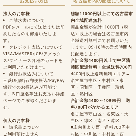
お支払い方法
名古屋市内の配送について
法人のお客様
総額11000円以上にて名古屋市
ご請求書について
内全域配達無料
PDFをメールにて送信または印
商品金額が合計11000円（税
刷したものを郵送いたしま
込）以上の場合は名古屋市内
す。
全域送料無料にてお届けいた
クレジット支払いについて
します。09-18時の営業時間内
VISA/MASTER/JCB/アメック
に配達します。
ス/ダイナース各種のカードを
合計金額4400円以上で中区隣
ご利用いただけます。
接区配達無料・全域送料700円
銀行お振込みについて
4400円以上送料無料エリア→
三菱UFJ銀行/郵便振込/PayPay
名古屋市中区・中村区・東
銀行でのお振込みが可能で
区・昭和区・千種区・瑞穂
す。※口座名等はお支払い詳細
区・熱田区
ページでご確認くださいま
合計金額4400～10999円 送
せ。
料700円がかかるエリア
名古屋市守山区・名東区・天
個人のお客様
白区・緑区・南区・港区
請求書について
■庄内川より西：送料700円中
ご利用頂けません
村区・中川区・中村区・西