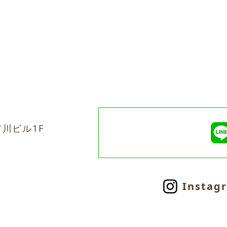
市川ビル1F
Instag