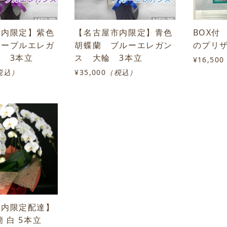
市内限定】紫色
【名古屋市内限定】青色
BOX付
パープルエレガ
胡蝶蘭 ブルーエレガン
のプリ
 3本立
ス 大輪 3本立
¥16,500
税込）
¥35,000
（税込）
市内限定配達】
蘭 白 5本立